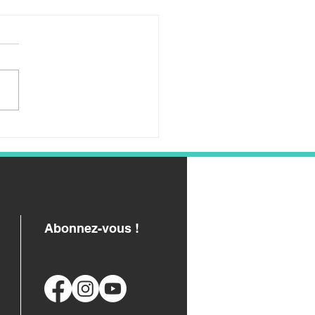
yles pour écrire son
nom en néon
Abonnez-vous !