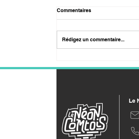
Commentaires
Rédigez un commentaire...
Néon led et néon
classique : lequel choisir ?
Le 