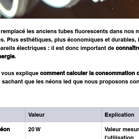
remplacé les anciens tubes fluorescents dans nos m
es. Plus esthétiques, plus économiques et durables, i
eils électriques : il est donc important de 
connaître
ergie
.
n vous explique 
comment calculer la consommation d
n sachant que les néons led que nous proposons co
Valeur
Explication
néon
20 W
Valeur mesur
l'utilisation