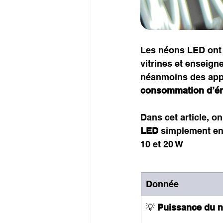
Les néons LED ont 
vitrines et enseign
néanmoins des appar
consommation d’én
Dans cet article, o
LED
 simplement e
10 et 20 W
Donnée
💡 
Puissance du 