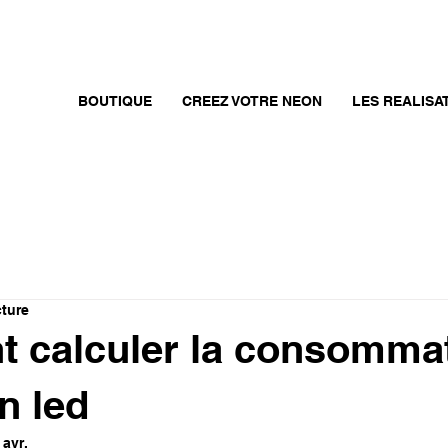
BOUTIQUE
CREEZ VOTRE NEON
LES REALISA
cture
 calculer la consomma
n led
 avr.