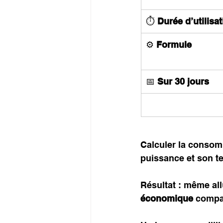
⏱️ 
Durée d’utilisa
⚙️ 
Formule
📅 
Sur 30 jours
Calculer la consomm
puissance et son te
Résultat : même all
économique
 compa