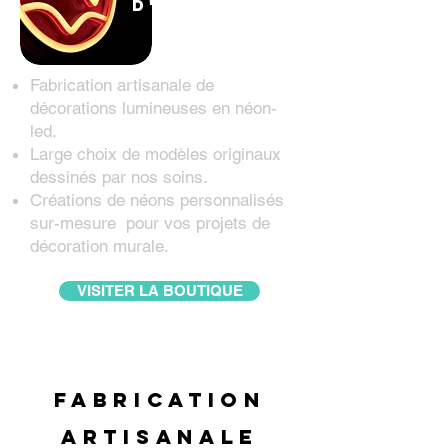
d'intérieur
Fabrication artisanale de
décorations lumineuses en néon-
led.
Large choix de modèles originaux
dessinés par nos soins.
Créations de néons personnalisés
sur-mesure pour vos projets de
décoration murale.
VISITER LA BOUTIQUE
fabrication
artisanale