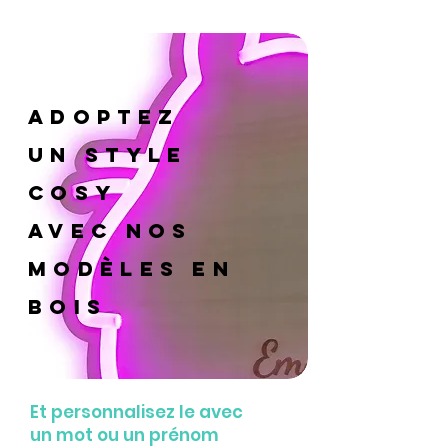
Adoptez
un style
cosy
avec nos
modèles en
bois
Et personnalisez le avec
un mot ou un prénom