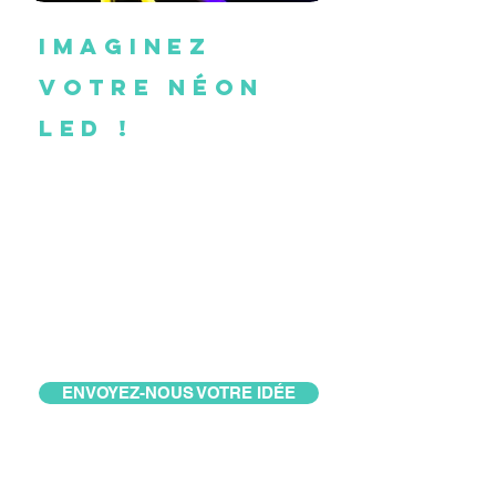
Imaginez
votre néon
led !
le Néon
comtois
conçoit
votre modèle
sur mesure
ENVOYEZ-NOUS VOTRE IDÉE