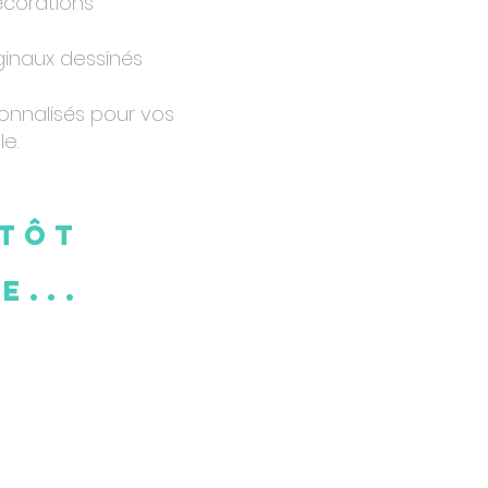
écorations
ginaux dessinés
onnalisés pour vos
e.
ntôt
e...