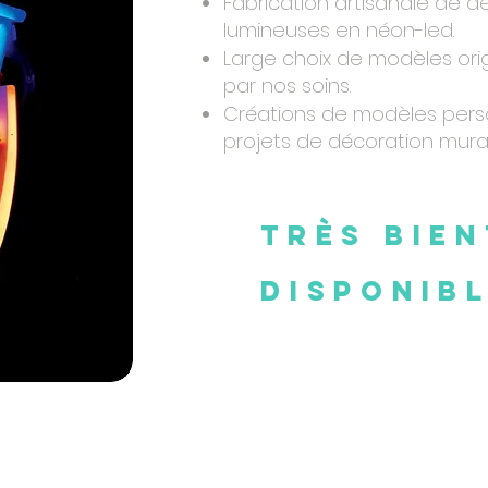
Fabrication artisanale de d
lumineuses en néon-led.
Large choix de modèles ori
par nos soins.
Créations de modèles pers
projets de décoration mural
Très Bie
disponibl